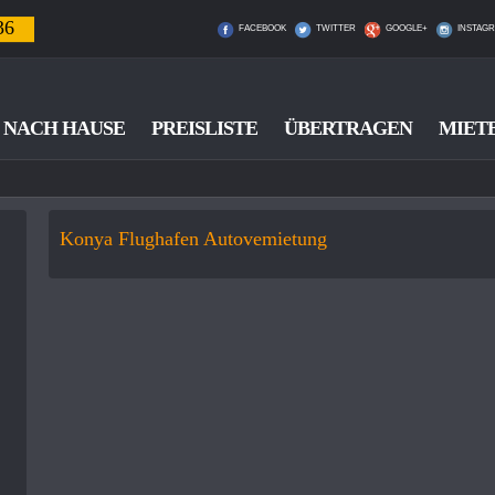
36
FACEBOOK
TWITTER
GOOGLE+
INSTAG
NACH HAUSE
PREISLISTE
ÜBERTRAGEN
MIET
Konya Flughafen Autovemietung