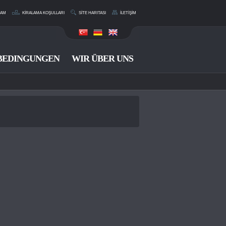
RAM
KİRALAMA KOŞULLARI
SİTE HARITASI
İLETİŞİM
BEDINGUNGEN
WIR ÜBER UNS
KOMMUNIKATION
0 533 214 11 36