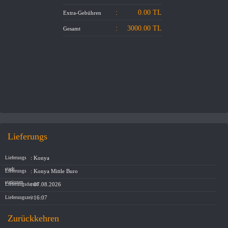
WIR ÜBER UNS
:
0.00
TL
Extra-Gebühren
:
3000.00
TL
Gesamt
KOMMUNIKATION
Lieferungs
: Konya
Lieferungs
stadt
: Konya Mittle Buro
Lieferungs
stationen
: 07.08.2026
Lieferungsdatum
: 16:07
Lieferungszeit
Zurückkehren