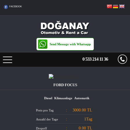
FACEBOOK
Send Message with Whatsapp
0 533 214 11 36
NACH HAUSE
FORD FOCUS
PREISLISTE
Diesel
Klimaanlage
Automatik
ÜBERTRAGEN
:
3000.00
TL
Preis pro Tag
MIETBEDINGUNGEN
:
1Tag
Anzahl der Tage
:
0.00 TL
Dropoff