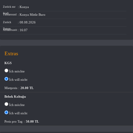
: Konya
Zurück zur
Stadt
: Konya Mittle Buro
Turnaround
: 08.08.2026
Zurück
Datum
: 16:07
Abfahrtszeit
Extras
KGS
İch möchte
İch will nicht
Mietpreis
:
20.00 TL
Bebek Koltuğu
İch möchte
İch will nicht
Preis pro Tag
:
50.00 TL