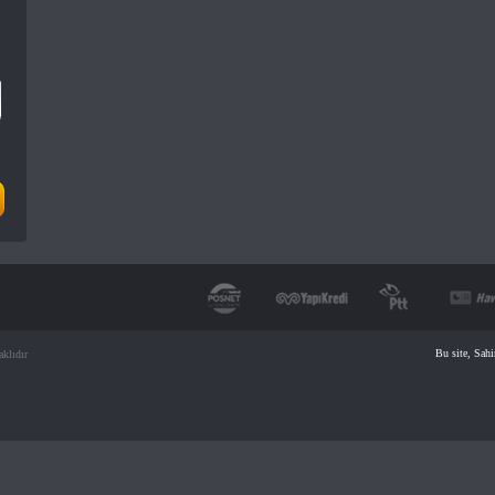
Bu site, Sahi
klıdır