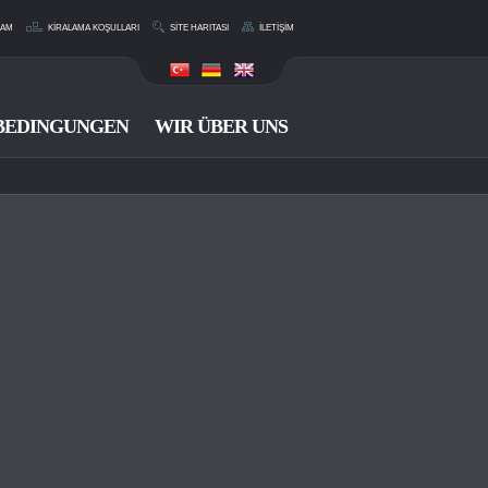
RAM
KİRALAMA KOŞULLARI
SİTE HARITASI
İLETİŞİM
BEDINGUNGEN
WIR ÜBER UNS
KOMMUNIKATION
0 533 214 11 36