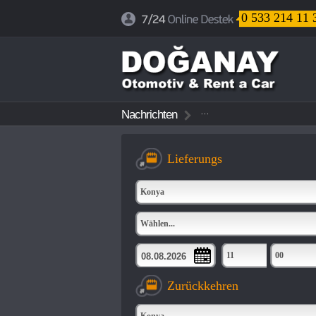
0 533 214 11 
...
Nachrichten
...
...
Lieferungs
Konya
Wählen...
11
00
Zurückkehren