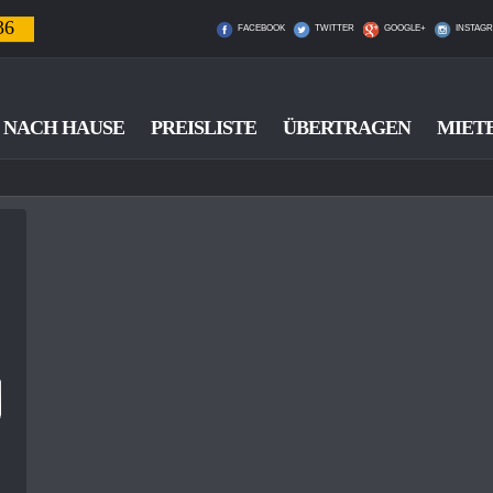
36
FACEBOOK
TWITTER
GOOGLE+
INSTAG
NACH HAUSE
PREISLISTE
ÜBERTRAGEN
MIET