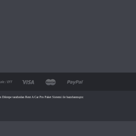
n Diktepe tarafından Rent A Car Pro Paket Sistemi ile hazırlanmıştır.