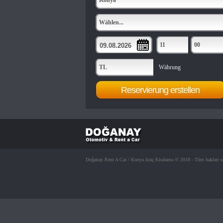
Konya
Wählen...
11
00
TL
Währung
Doğanay Rent A Car / Konya Araç Kiralama © 2018 - Tüm hakları sa